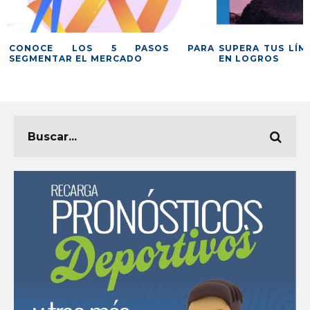
CÓMO C
S PARA
SUPERA TUS LÍMITES Y CONVIÉRTELOS
LA DES
EN LOGROS