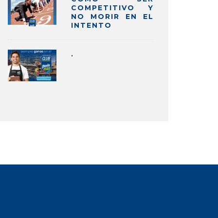
COMPETITIVO Y
NO MORIR EN EL
INTENTO
.
RAZONES POR LAS QUE DEBERÍA
LOS RESU
AR CANVA
CAMPAÑ
RECARGA