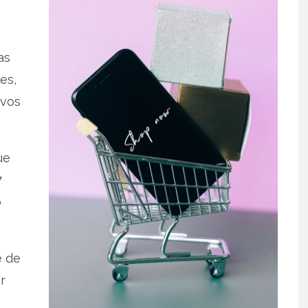
as
es,
ivos
ue
7
o
e de
r