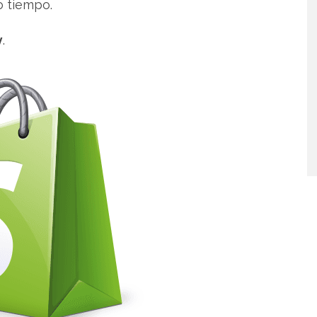
o tiempo.
y
.