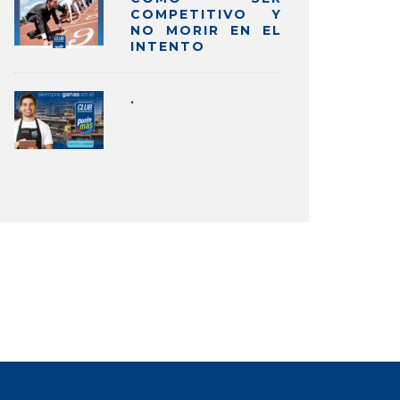
COMPETITIVO Y
NO MORIR EN EL
INTENTO
.
CK
LA IMPORTANCIA DE LOS
BRO
S
INFLUENCERS EN EL MARKETING
PAR
DIGITAL