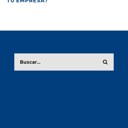
PREPAGO»
FA
PÚ