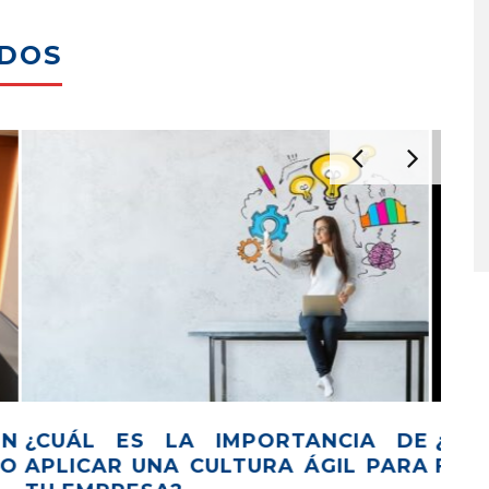
ADOS
 DE
PODRÁS VER LA NOCHE AMARILLA
QU
?
2021 GRACIAS A «PALCO
P