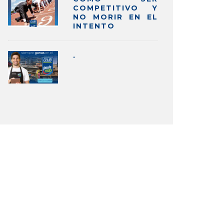
COMPETITIVO Y
NO MORIR EN EL
INTENTO
.
É HACER LUEGO DE CREAR UNA
APREND
ÁGINA DE NEGOCIOS EN
NEGOCIO 