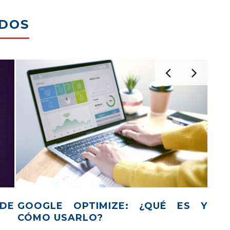
ADOS
 Y
¿SABES CUÁNTO INVERTIR EN
IR
REDES SOCIALES?
DE