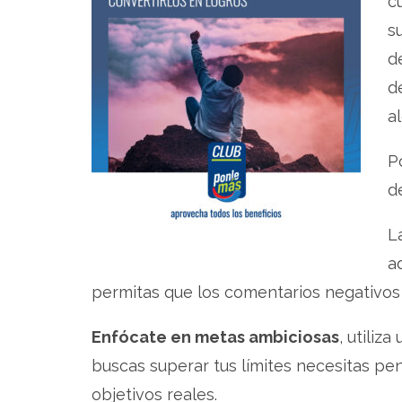
c
s
d
d
a
P
d
L
a
permitas que los comentarios negativo
Enfócate en metas ambiciosas
, utili
buscas superar tus límites necesitas pen
objetivos reales.