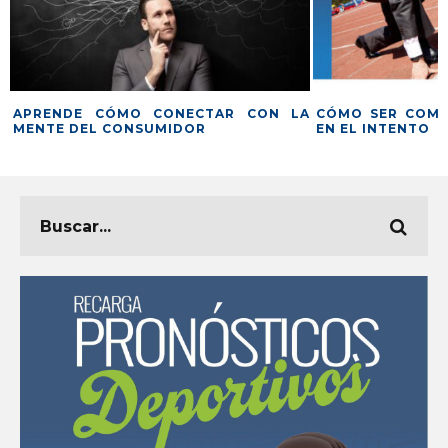
CTAR CON LA
CÓMO SER COMPETITIVO Y NO MORIR
VIR
R
EN EL INTENTO
CON