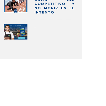
COMPETITIVO Y
NO MORIR EN EL
INTENTO
.
OR QUÉ LOS NEGOCIOS Y LA
LA INNO
CNOLOGÍA VAN DE LA MANO?
TENDRÁ 
NEGOCIOS