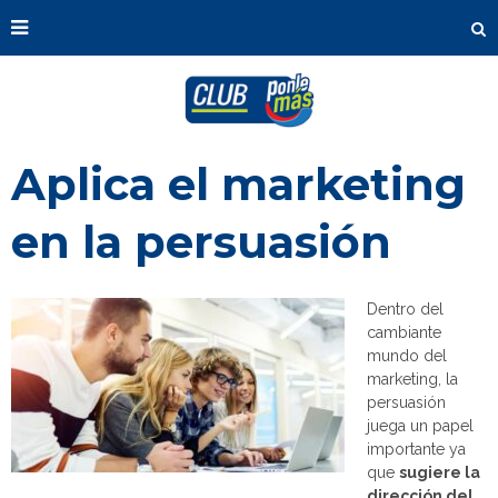
Aplica el marketing
en la persuasión
Dentro del
cambiante
mundo del
marketing, la
persuasión
juega un papel
importante ya
que
sugiere la
dirección del