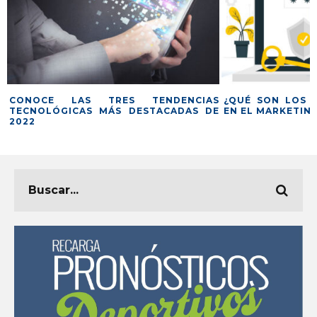
ENDENCIAS
¿QUÉ SON LOS COOKIES DE RASTREO
CONO
TACADAS DE
EN EL MARKETING DIGITAL?
DE E