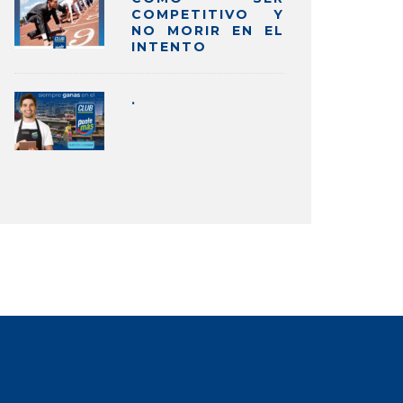
COMPETITIVO Y
NO MORIR EN EL
INTENTO
.
MO LIDERAR EN REDES
4 CONSE
IALES: CONSEJOS Y TRUCOS
DESDE 
CUARENT