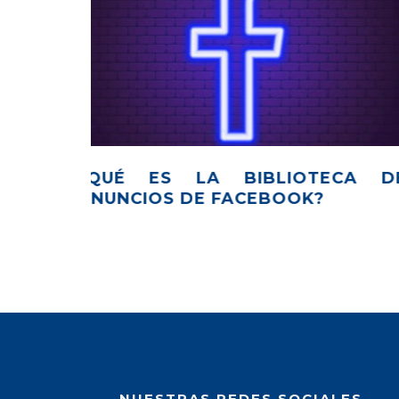
TECA DE
LAS AVENTURAS DE TOM
?
RECARGAS – CÓMIC #8
NUESTRAS REDES SOCIALES